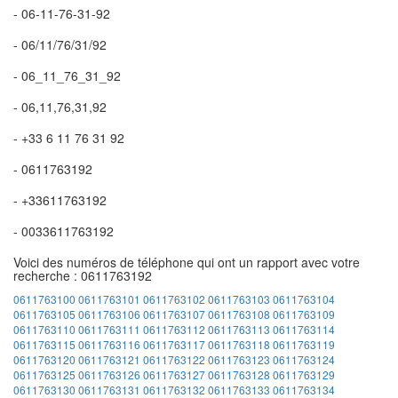
- 06-11-76-31-92
- 06/11/76/31/92
- 06_11_76_31_92
- 06,11,76,31,92
- +33 6 11 76 31 92
- 0611763192
- +33611763192
- 0033611763192
Voici des numéros de téléphone qui ont un rapport avec votre
recherche : 0611763192
0611763100
0611763101
0611763102
0611763103
0611763104
0611763105
0611763106
0611763107
0611763108
0611763109
0611763110
0611763111
0611763112
0611763113
0611763114
0611763115
0611763116
0611763117
0611763118
0611763119
0611763120
0611763121
0611763122
0611763123
0611763124
0611763125
0611763126
0611763127
0611763128
0611763129
0611763130
0611763131
0611763132
0611763133
0611763134