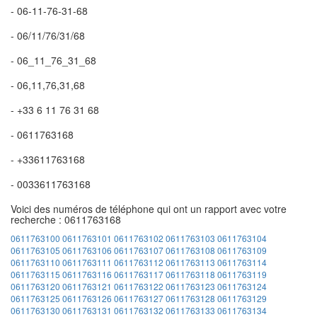
- 06-11-76-31-68
- 06/11/76/31/68
- 06_11_76_31_68
- 06,11,76,31,68
- +33 6 11 76 31 68
- 0611763168
- +33611763168
- 0033611763168
Voici des numéros de téléphone qui ont un rapport avec votre
recherche : 0611763168
0611763100
0611763101
0611763102
0611763103
0611763104
0611763105
0611763106
0611763107
0611763108
0611763109
0611763110
0611763111
0611763112
0611763113
0611763114
0611763115
0611763116
0611763117
0611763118
0611763119
0611763120
0611763121
0611763122
0611763123
0611763124
0611763125
0611763126
0611763127
0611763128
0611763129
0611763130
0611763131
0611763132
0611763133
0611763134