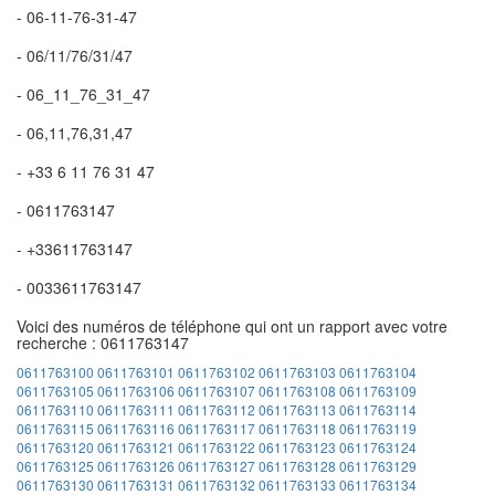
- 06-11-76-31-47
- 06/11/76/31/47
- 06_11_76_31_47
- 06,11,76,31,47
- +33 6 11 76 31 47
- 0611763147
- +33611763147
- 0033611763147
Voici des numéros de téléphone qui ont un rapport avec votre
recherche : 0611763147
0611763100
0611763101
0611763102
0611763103
0611763104
0611763105
0611763106
0611763107
0611763108
0611763109
0611763110
0611763111
0611763112
0611763113
0611763114
0611763115
0611763116
0611763117
0611763118
0611763119
0611763120
0611763121
0611763122
0611763123
0611763124
0611763125
0611763126
0611763127
0611763128
0611763129
0611763130
0611763131
0611763132
0611763133
0611763134