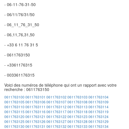
- 06-11-76-31-50
- 06/11/76/31/50
- 06_11_76_31_50
- 06,11,76,31,50
- +33 6 11 76 31 5
- 0611763150
- +3361176315
- 003361176315
Voici des numéros de téléphone qui ont un rapport avec votre
recherche : 0611763150
0611763100
0611763101
0611763102
0611763103
0611763104
0611763105
0611763106
0611763107
0611763108
0611763109
0611763110
0611763111
0611763112
0611763113
0611763114
0611763115
0611763116
0611763117
0611763118
0611763119
0611763120
0611763121
0611763122
0611763123
0611763124
0611763125
0611763126
0611763127
0611763128
0611763129
0611763130
0611763131
0611763132
0611763133
0611763134