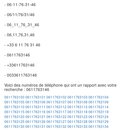
- 06-11-76-31-46
- 06/11/76/31/46
- 06_11_76_31_46
- 06,11,76,31,46
- +33 6 11 76 31 46
- 0611763146
- +33611763146
- 0033611763146
Voici des numéros de téléphone qui ont un rapport avec votre
recherche : 0611763146
0611763100
0611763101
0611763102
0611763103
0611763104
0611763105
0611763106
0611763107
0611763108
0611763109
0611763110
0611763111
0611763112
0611763113
0611763114
0611763115
0611763116
0611763117
0611763118
0611763119
0611763120
0611763121
0611763122
0611763123
0611763124
0611763125
0611763126
0611763127
0611763128
0611763129
0611763130
0611763131
0611763132
0611763133
0611763134