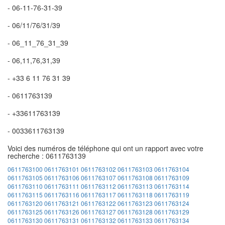
- 06-11-76-31-39
- 06/11/76/31/39
- 06_11_76_31_39
- 06,11,76,31,39
- +33 6 11 76 31 39
- 0611763139
- +33611763139
- 0033611763139
Voici des numéros de téléphone qui ont un rapport avec votre
recherche : 0611763139
0611763100
0611763101
0611763102
0611763103
0611763104
0611763105
0611763106
0611763107
0611763108
0611763109
0611763110
0611763111
0611763112
0611763113
0611763114
0611763115
0611763116
0611763117
0611763118
0611763119
0611763120
0611763121
0611763122
0611763123
0611763124
0611763125
0611763126
0611763127
0611763128
0611763129
0611763130
0611763131
0611763132
0611763133
0611763134