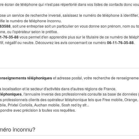
re écran de téléphone qui n'est pas répertorié dans vos listes de contacts donc vo
ose un service de recherche inversé, saisissez le numéro de téléphone à identifier,
tifie le numéro de téléphone inconnu.
63588
, soit une entreprise soit un particulier on vous donne son prénom, nom ou t
ne, ou l'opérateur selon le préfixe.
1-76-35-88
vous permet d'en apprendre plus sur le titulaire de ce numéro de télép
sitif, négatif ou neutre. Découvrez les avis concernant ce numéro
06-11-76-35-88
.
enseignements téléphoniques
et adresse postal, votre recherche de renseigneme
localisation et le secteur d'activités dans d'autres régions de France.
éléphoniques
, l'annuaire inverse des professionnels consulte sa base de données
s professionnels clients des opérateur téléphonique tels que Free mobile, Orange,
, Prixtel Coriolis, Auchan mobile, Sosh red by sfr...
pondre avec précision à toutes vos requêtes.
méro inconnu?