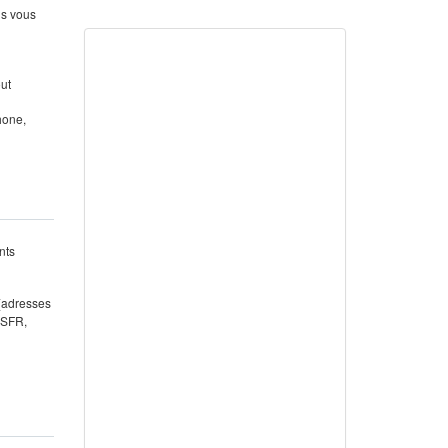
us vous
out
hone,
nts
 (adresses
 SFR,