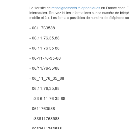
Le 1er site de
renseignements téléphoniques
en France et en Eu
internautes. Trouvez ici les informations sur ce numéro de télép
mobile et fax. Les formats possibles de numéro de téléphone son
- 0611763588
- 06.11.76.35.88
- 06 11 76 35 88
- 06-11-76-35-88
- 06/11/76/35/88
- 06_11_76_35_88
- 06,11,76,35,88
- +33 6 11 76 35 88
- 0611763588
- +33611763588
- 0033611763588