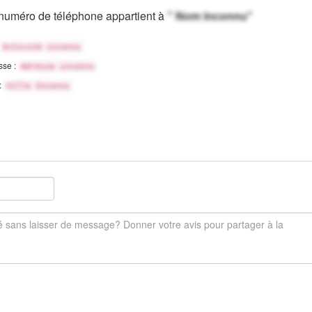
numéro de téléphone appartient à
" Nom inconnu"
Activité inconnu
sse :
Adresse inconnu
 :
Ville Inconnu