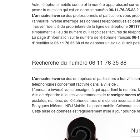
Votre téléphone mobile sonne et le numéro apparaissant sur vot
posez la question qui est-ce donc ce numéro
06-11-76-35-88
?
L'annuaire inversé
des professionnels et particuliers vous prop
l'annuaire inversé interroge ses données téléphoniques et iden
Trouver l'identité du propriétaire de la ligne de téléphone
06117
simplement le lieu du numéro où il reçoit ses factures de télépho
La page d'information sur le numéro de téléphone français
06-1
d'identifier le
06 11 76 35 88
et de déposer un avis qu'il soit po
Recherche du numéro 06 11 76 35 88
L'annuaire inversé
des entreprises et particuliers a trouvé les
r
téléphoniques concernait l'activité dans la ville de .
L'annuaire inversé vous renseigne à qui appartient le numéro, la 
Afin de répondre à toutes vos demandes de
renseignements t
postales, numéros de téléphones fixes et mobiles) recensant de
Bouygues télécom, NRJ Mobile, La poste mobile, Cdiscount mobile
Cette base de données est régulièrement mise à jour pour de ré
Nu