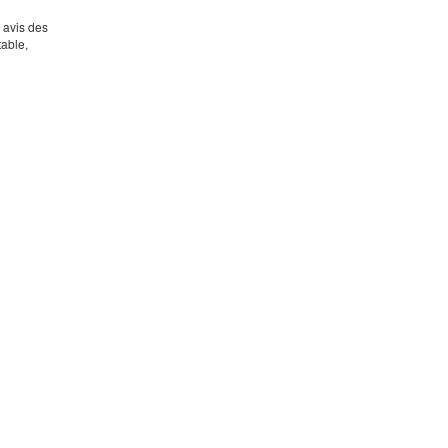
s avis des
table,