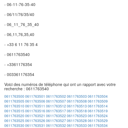
- 06-11-76-35-40
- 06/11/76/35/40
- 06_11_76_35_40
- 06,11,76,35,40
- +33 6 11 76 35 4
- 0611763540
- +3361176354
- 003361176354
Voici des numéros de téléphone qui ont un rapport avec votre
recherche : 0611763540
0611763500
0611763501
0611763502
0611763503
0611763504
0611763505
0611763506
0611763507
0611763508
0611763509
0611763510
0611763511
0611763512
0611763513
0611763514
0611763515
0611763516
0611763517
0611763518
0611763519
0611763520
0611763521
0611763522
0611763523
0611763524
0611763525
0611763526
0611763527
0611763528
0611763529
0611763530
0611763531
0611763532
0611763533
0611763534