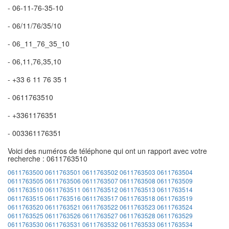
- 06-11-76-35-10
- 06/11/76/35/10
- 06_11_76_35_10
- 06,11,76,35,10
- +33 6 11 76 35 1
- 0611763510
- +3361176351
- 003361176351
Voici des numéros de téléphone qui ont un rapport avec votre
recherche : 0611763510
0611763500
0611763501
0611763502
0611763503
0611763504
0611763505
0611763506
0611763507
0611763508
0611763509
0611763510
0611763511
0611763512
0611763513
0611763514
0611763515
0611763516
0611763517
0611763518
0611763519
0611763520
0611763521
0611763522
0611763523
0611763524
0611763525
0611763526
0611763527
0611763528
0611763529
0611763530
0611763531
0611763532
0611763533
0611763534