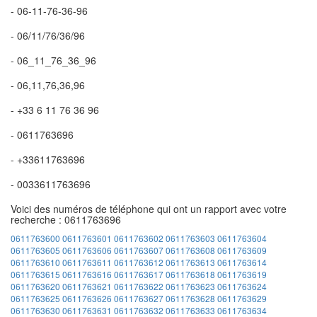
- 06-11-76-36-96
- 06/11/76/36/96
- 06_11_76_36_96
- 06,11,76,36,96
- +33 6 11 76 36 96
- 0611763696
- +33611763696
- 0033611763696
Voici des numéros de téléphone qui ont un rapport avec votre
recherche : 0611763696
0611763600
0611763601
0611763602
0611763603
0611763604
0611763605
0611763606
0611763607
0611763608
0611763609
0611763610
0611763611
0611763612
0611763613
0611763614
0611763615
0611763616
0611763617
0611763618
0611763619
0611763620
0611763621
0611763622
0611763623
0611763624
0611763625
0611763626
0611763627
0611763628
0611763629
0611763630
0611763631
0611763632
0611763633
0611763634