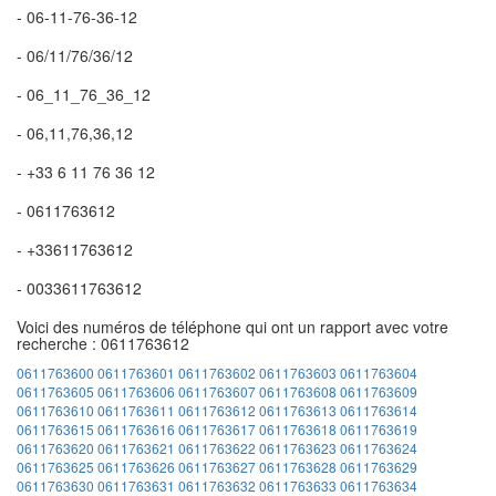
- 06-11-76-36-12
- 06/11/76/36/12
- 06_11_76_36_12
- 06,11,76,36,12
- +33 6 11 76 36 12
- 0611763612
- +33611763612
- 0033611763612
Voici des numéros de téléphone qui ont un rapport avec votre
recherche : 0611763612
0611763600
0611763601
0611763602
0611763603
0611763604
0611763605
0611763606
0611763607
0611763608
0611763609
0611763610
0611763611
0611763612
0611763613
0611763614
0611763615
0611763616
0611763617
0611763618
0611763619
0611763620
0611763621
0611763622
0611763623
0611763624
0611763625
0611763626
0611763627
0611763628
0611763629
0611763630
0611763631
0611763632
0611763633
0611763634