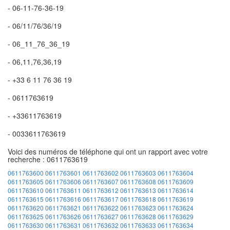
- 06-11-76-36-19
- 06/11/76/36/19
- 06_11_76_36_19
- 06,11,76,36,19
- +33 6 11 76 36 19
- 0611763619
- +33611763619
- 0033611763619
Voici des numéros de téléphone qui ont un rapport avec votre
recherche : 0611763619
0611763600
0611763601
0611763602
0611763603
0611763604
0611763605
0611763606
0611763607
0611763608
0611763609
0611763610
0611763611
0611763612
0611763613
0611763614
0611763615
0611763616
0611763617
0611763618
0611763619
0611763620
0611763621
0611763622
0611763623
0611763624
0611763625
0611763626
0611763627
0611763628
0611763629
0611763630
0611763631
0611763632
0611763633
0611763634