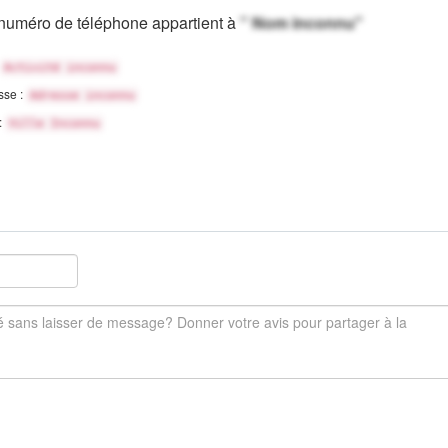
numéro de téléphone appartient à
" Nom inconnu"
Activité inconnu
sse :
Adresse inconnu
 :
Ville Inconnu