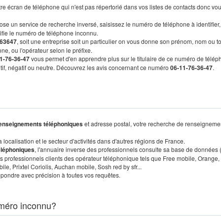
re écran de téléphone qui n'est pas répertorié dans vos listes de contacts donc vo
ose un service de recherche inversé, saisissez le numéro de téléphone à identifier,
tifie le numéro de téléphone inconnu.
63647
, soit une entreprise soit un particulier on vous donne son prénom, nom ou t
ne, ou l'opérateur selon le préfixe.
1-76-36-47
vous permet d'en apprendre plus sur le titulaire de ce numéro de télép
sitif, négatif ou neutre. Découvrez les avis concernant ce numéro
06-11-76-36-47
.
enseignements téléphoniques
et adresse postal, votre recherche de renseigneme
localisation et le secteur d'activités dans d'autres régions de France.
éléphoniques
, l'annuaire inverse des professionnels consulte sa base de données
s professionnels clients des opérateur téléphonique tels que Free mobile, Orange,
, Prixtel Coriolis, Auchan mobile, Sosh red by sfr...
pondre avec précision à toutes vos requêtes.
méro inconnu?