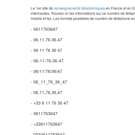
Le 1er site de
renseignements téléphoniques
en France et en Eu
internautes. Trouvez ici les informations sur ce numéro de télép
mobile et fax. Les formats possibles de numéro de téléphone son
- 0611763647
- 06.11.76.36.47
- 06 11 76 36 47
- 06-11-76-36-47
- 06/11/76/36/47
- 06_11_76_36_47
- 06,11,76,36,47
- +33 6 11 76 36 47
- 0611763647
- +33611763647
- 0033611763647