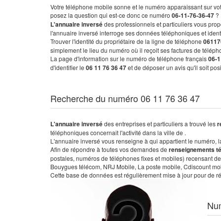
Votre téléphone mobile sonne et le numéro apparaissant sur vot
posez la question qui est-ce donc ce numéro
06-11-76-36-47
?
L'annuaire inversé
des professionnels et particuliers vous prop
l'annuaire inversé interroge ses données téléphoniques et iden
Trouver l'identité du propriétaire de la ligne de téléphone
06117
simplement le lieu du numéro où il reçoit ses factures de télépho
La page d'information sur le numéro de téléphone français
06-1
d'identifier le
06 11 76 36 47
et de déposer un avis qu'il soit po
Recherche du numéro 06 11 76 36 47
L'annuaire inversé
des entreprises et particuliers a trouvé les
r
téléphoniques concernait l'activité dans la ville de .
L'annuaire inversé vous renseigne à qui appartient le numéro, la 
Afin de répondre à toutes vos demandes de
renseignements t
postales, numéros de téléphones fixes et mobiles) recensant de
Bouygues télécom, NRJ Mobile, La poste mobile, Cdiscount mobile
Cette base de données est régulièrement mise à jour pour de ré
Nu