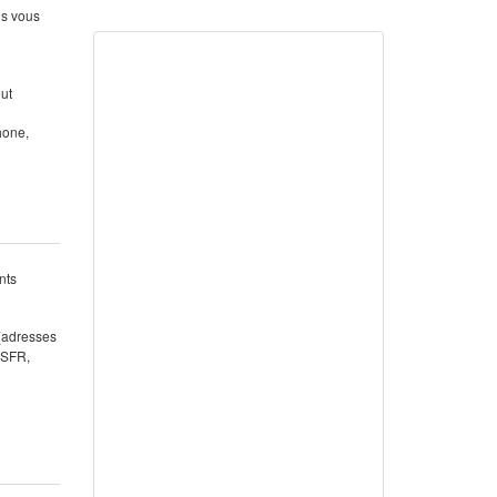
us vous
out
hone,
nts
 (adresses
 SFR,