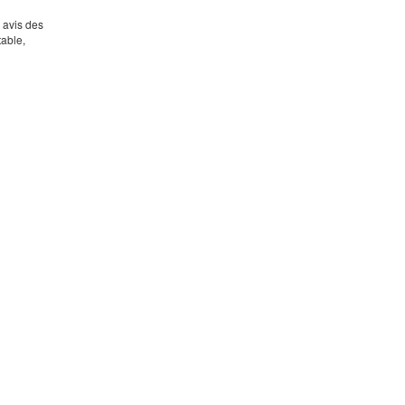
s avis des
table,