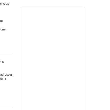
us vous
out
hone,
nts
 (adresses
 SFR,