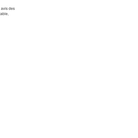
s avis des
table,