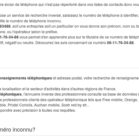
re écran de téléphone qui n'est pas répertorié dans vos listes de contacts donc vo
ose un service de recherche inversé, saisissez le numéro de téléphone à identifier,
tifie le numéro de téléphone inconnu.
63488
, soit une entreprise soit un particulier on vous donne son prénom, nom ou t
ne, ou l'opérateur selon le préfixe.
1-76-34-88
vous permet d'en apprendre plus sur le titulaire de ce numéro de télép
sitif, négatif ou neutre. Découvrez les avis concernant ce numéro
06-11-76-34-88
.
enseignements téléphoniques
et adresse postal, votre recherche de renseigneme
localisation et le secteur d'activités dans d'autres régions de France.
éléphoniques
, l'annuaire inverse des professionnels consulte sa base de données
s professionnels clients des opérateur téléphonique tels que Free mobile, Orange,
, Prixtel Coriolis, Auchan mobile, Sosh red by sfr...
pondre avec précision à toutes vos requêtes.
méro inconnu?