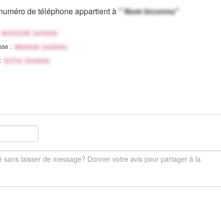
numéro de téléphone appartient à
" Nom inconnu"
Activité inconnu
sse :
Adresse inconnu
 :
Ville Inconnu