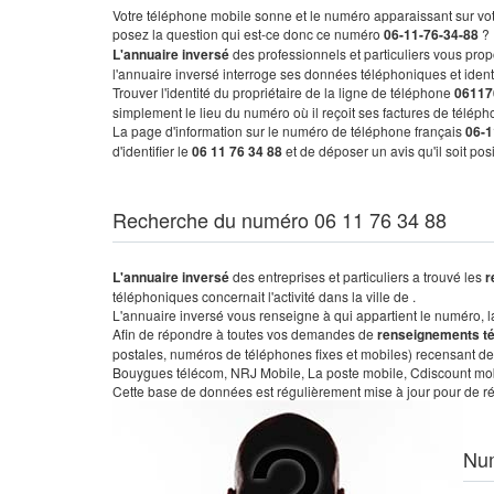
Votre téléphone mobile sonne et le numéro apparaissant sur vot
posez la question qui est-ce donc ce numéro
06-11-76-34-88
?
L'annuaire inversé
des professionnels et particuliers vous prop
l'annuaire inversé interroge ses données téléphoniques et iden
Trouver l'identité du propriétaire de la ligne de téléphone
06117
simplement le lieu du numéro où il reçoit ses factures de télépho
La page d'information sur le numéro de téléphone français
06-1
d'identifier le
06 11 76 34 88
et de déposer un avis qu'il soit po
Recherche du numéro 06 11 76 34 88
L'annuaire inversé
des entreprises et particuliers a trouvé les
r
téléphoniques concernait l'activité dans la ville de .
L'annuaire inversé vous renseigne à qui appartient le numéro, la 
Afin de répondre à toutes vos demandes de
renseignements t
postales, numéros de téléphones fixes et mobiles) recensant de
Bouygues télécom, NRJ Mobile, La poste mobile, Cdiscount mobile
Cette base de données est régulièrement mise à jour pour de ré
Nu