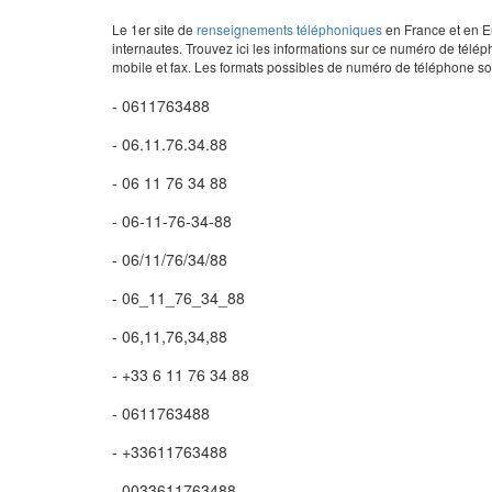
Le 1er site de
renseignements téléphoniques
en France et en Eu
internautes. Trouvez ici les informations sur ce numéro de télép
mobile et fax. Les formats possibles de numéro de téléphone son
- 0611763488
- 06.11.76.34.88
- 06 11 76 34 88
- 06-11-76-34-88
- 06/11/76/34/88
- 06_11_76_34_88
- 06,11,76,34,88
- +33 6 11 76 34 88
- 0611763488
- +33611763488
- 0033611763488