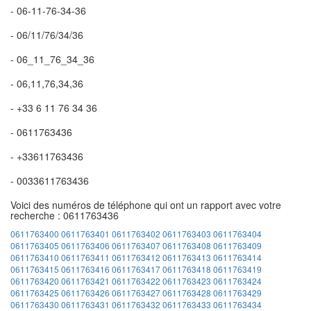
- 06-11-76-34-36
- 06/11/76/34/36
- 06_11_76_34_36
- 06,11,76,34,36
- +33 6 11 76 34 36
- 0611763436
- +33611763436
- 0033611763436
Voici des numéros de téléphone qui ont un rapport avec votre
recherche : 0611763436
0611763400
0611763401
0611763402
0611763403
0611763404
0611763405
0611763406
0611763407
0611763408
0611763409
0611763410
0611763411
0611763412
0611763413
0611763414
0611763415
0611763416
0611763417
0611763418
0611763419
0611763420
0611763421
0611763422
0611763423
0611763424
0611763425
0611763426
0611763427
0611763428
0611763429
0611763430
0611763431
0611763432
0611763433
0611763434