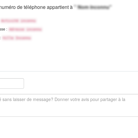
numéro de téléphone appartient à
" Nom inconnu"
Activité inconnu
sse :
Adresse inconnu
 :
Ville Inconnu