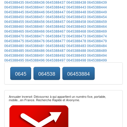
0645388435
0645388436
0645388437
0645388438
0645388439
0645388440
0645388441
0645388442
0645388443
0645388444
0645388445
0645388446
0645388447
0645388448
0645388449
0645388450
0645388451
0645388452
0645388453
0645388454
0645388455
0645388456
0645388457
0645388458
0645388459
0645388460
0645388461
0645388462
0645388463
0645388464
0645388465
0645388466
0645388467
0645388468
0645388469
0645388470
0645388471
0645388472
0645388473
0645388474
0645388475
0645388476
0645388477
0645388478
0645388479
0645388480
0645388481
0645388482
0645388483
0645388484
0645388485
0645388486
0645388487
0645388488
0645388489
0645388490
0645388491
0645388492
0645388493
0645388494
0645388495
0645388496
0645388497
0645388498
0645388499
0645
064538
06453884
Annuaier inversé: Découvrez à qui appartient un numéro fixe, portable,
mobile...en France. Recherche Rapide et Anonyme.