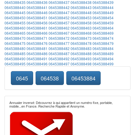
0645388435
0645388436
0645388437
0645388438
0645388439
0645388440
0645388441
0645388442
0645388443
0645388444
0645388445
0645388446
0645388447
0645388448
0645388449
0645388450
0645388451
0645388452
0645388453
0645388454
0645388455
0645388456
0645388457
0645388458
0645388459
0645388460
0645388461
0645388462
0645388463
0645388464
0645388465
0645388466
0645388467
0645388468
0645388469
0645388470
0645388471
0645388472
0645388473
0645388474
0645388475
0645388476
0645388477
0645388478
0645388479
0645388480
0645388481
0645388482
0645388483
0645388484
0645388485
0645388486
0645388487
0645388488
0645388489
0645388490
0645388491
0645388492
0645388493
0645388494
0645388495
0645388496
0645388497
0645388498
0645388499
0645
064538
06453884
Annuaier inversé: Découvrez à qui appartient un numéro fixe, portable,
mobile...en France. Recherche Rapide et Anonyme.