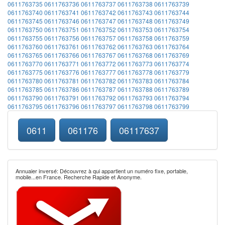
0611763735
0611763736
0611763737
0611763738
0611763739
0611763740
0611763741
0611763742
0611763743
0611763744
0611763745
0611763746
0611763747
0611763748
0611763749
0611763750
0611763751
0611763752
0611763753
0611763754
0611763755
0611763756
0611763757
0611763758
0611763759
0611763760
0611763761
0611763762
0611763763
0611763764
0611763765
0611763766
0611763767
0611763768
0611763769
0611763770
0611763771
0611763772
0611763773
0611763774
0611763775
0611763776
0611763777
0611763778
0611763779
0611763780
0611763781
0611763782
0611763783
0611763784
0611763785
0611763786
0611763787
0611763788
0611763789
0611763790
0611763791
0611763792
0611763793
0611763794
0611763795
0611763796
0611763797
0611763798
0611763799
0611
061176
06117637
Annuaier inversé: Découvrez à qui appartient un numéro fixe, portable,
mobile...en France. Recherche Rapide et Anonyme.