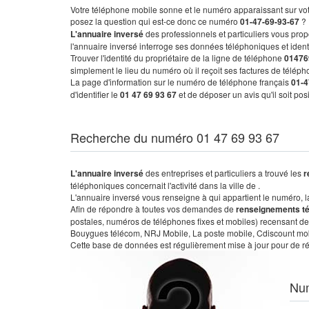
Votre téléphone mobile sonne et le numéro apparaissant sur vot
posez la question qui est-ce donc ce numéro
01-47-69-93-67
?
L'annuaire inversé
des professionnels et particuliers vous prop
l'annuaire inversé interroge ses données téléphoniques et iden
Trouver l'identité du propriétaire de la ligne de téléphone
01476
simplement le lieu du numéro où il reçoit ses factures de télépho
La page d'information sur le numéro de téléphone français
01-4
d'identifier le
01 47 69 93 67
et de déposer un avis qu'il soit po
Recherche du numéro 01 47 69 93 67
L'annuaire inversé
des entreprises et particuliers a trouvé les
r
téléphoniques concernait l'activité dans la ville de .
L'annuaire inversé vous renseigne à qui appartient le numéro, la 
Afin de répondre à toutes vos demandes de
renseignements t
postales, numéros de téléphones fixes et mobiles) recensant de
Bouygues télécom, NRJ Mobile, La poste mobile, Cdiscount mobile
Cette base de données est régulièrement mise à jour pour de ré
Nu