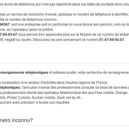
re écran de téléphone qui n'est pas répertorié dans vos listes de contacts donc vo
ose un service de recherche inversé, saisissez le numéro de téléphone à identifier,
tifie le numéro de téléphone inconnu.
99367
, soit une entreprise soit un particulier on vous donne son prénom, nom ou t
ne, ou l'opérateur selon le préfixe.
7-69-93-67
vous permet d'en apprendre plus sur le titulaire de ce numéro de télép
sitif, négatif ou neutre. Découvrez les avis concernant ce numéro
01-47-69-93-67
.
enseignements téléphoniques
et adresse postal, votre recherche de renseigneme
localisation et le secteur d'activités dans d'autres régions de France.
éléphoniques
, l'annuaire inverse des professionnels consulte sa base de données
s professionnels clients des opérateur téléphonique tels que Free mobile, Orange,
, Prixtel Coriolis, Auchan mobile, Sosh red by sfr...
pondre avec précision à toutes vos requêtes.
méro inconnu?