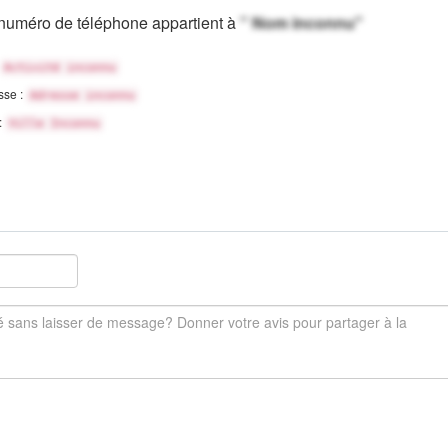
numéro de téléphone appartient à
" Nom inconnu"
Activité inconnu
sse :
Adresse inconnu
 :
Ville Inconnu