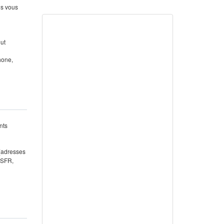
us vous
out
hone,
nts
 (adresses
 SFR,