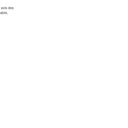
s avis des
table,