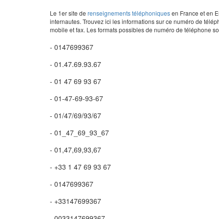
Le 1er site de
renseignements téléphoniques
en France et en Eu
internautes. Trouvez ici les informations sur ce numéro de télép
mobile et fax. Les formats possibles de numéro de téléphone son
- 0147699367
- 01.47.69.93.67
- 01 47 69 93 67
- 01-47-69-93-67
- 01/47/69/93/67
- 01_47_69_93_67
- 01,47,69,93,67
- +33 1 47 69 93 67
- 0147699367
- +33147699367
- 0033147699367