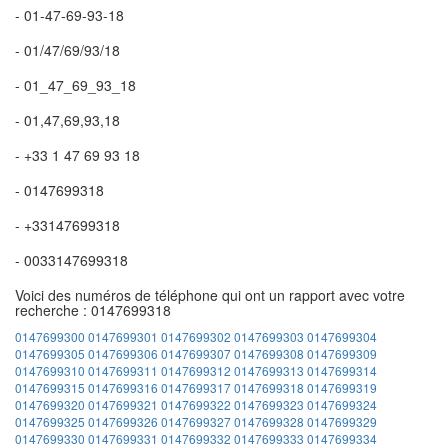
- 01-47-69-93-18
- 01/47/69/93/18
- 01_47_69_93_18
- 01,47,69,93,18
- +33 1 47 69 93 18
- 0147699318
- +33147699318
- 0033147699318
Voici des numéros de téléphone qui ont un rapport avec votre
recherche : 0147699318
0147699300
0147699301
0147699302
0147699303
0147699304
0147699305
0147699306
0147699307
0147699308
0147699309
0147699310
0147699311
0147699312
0147699313
0147699314
0147699315
0147699316
0147699317
0147699318
0147699319
0147699320
0147699321
0147699322
0147699323
0147699324
0147699325
0147699326
0147699327
0147699328
0147699329
0147699330
0147699331
0147699332
0147699333
0147699334