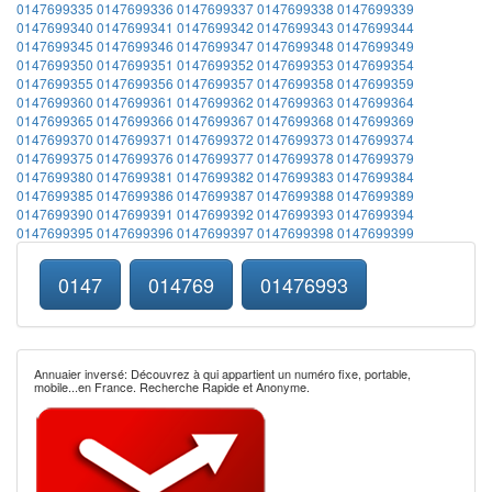
0147699335
0147699336
0147699337
0147699338
0147699339
0147699340
0147699341
0147699342
0147699343
0147699344
0147699345
0147699346
0147699347
0147699348
0147699349
0147699350
0147699351
0147699352
0147699353
0147699354
0147699355
0147699356
0147699357
0147699358
0147699359
0147699360
0147699361
0147699362
0147699363
0147699364
0147699365
0147699366
0147699367
0147699368
0147699369
0147699370
0147699371
0147699372
0147699373
0147699374
0147699375
0147699376
0147699377
0147699378
0147699379
0147699380
0147699381
0147699382
0147699383
0147699384
0147699385
0147699386
0147699387
0147699388
0147699389
0147699390
0147699391
0147699392
0147699393
0147699394
0147699395
0147699396
0147699397
0147699398
0147699399
0147
014769
01476993
Annuaier inversé: Découvrez à qui appartient un numéro fixe, portable,
mobile...en France. Recherche Rapide et Anonyme.