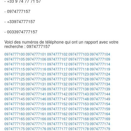
- +33 9 74 77 71 57
- 0974777157
- +33974777157
- 0033974777157
Voici des numéros de téléphone qui ont un rapport avec votre
recherche : 0974777157
0974777100
0974777101
0974777102
0974777103
0974777104
0974777105
0974777106
0974777107
0974777108
0974777109
0974777110
0974777111
0974777112
0974777113
0974777114
0974777115
0974777116
0974777117
0974777118
0974777119
0974777120
0974777121
0974777122
0974777123
0974777124
0974777125
0974777126
0974777127
0974777128
0974777129
0974777130
0974777131
0974777132
0974777133
0974777134
0974777135
0974777136
0974777137
0974777138
0974777139
0974777140
0974777141
0974777142
0974777143
0974777144
0974777145
0974777146
0974777147
0974777148
0974777149
0974777150
0974777151
0974777152
0974777153
0974777154
0974777155
0974777156
0974777157
0974777158
0974777159
0974777160
0974777161
0974777162
0974777163
0974777164
0974777165
0974777166
0974777167
0974777168
0974777169
0974777170
0974777171
0974777172
0974777173
0974777174
0974777175
0974777176
0974777177
0974777178
0974777179