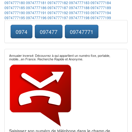
0974777180
0974777181
0974777182
0974777183
0974777184
0974777185
0974777186
0974777187
0974777188
0974777189
0974777190
0974777191
0974777192
0974777193
0974777194
0974777195
0974777196
0974777197
0974777198
0974777199
0974
097477
09747771
Annuaier inversé: Découvrez à qui appartient un numéro fixe, portable,
mobile...en France. Recherche Rapide et Anonyme.
Saisissez son numéro de téléphone dans le champ de