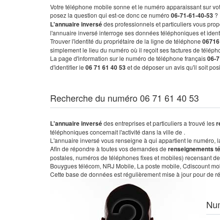
Votre téléphone mobile sonne et le numéro apparaissant sur vot
posez la question qui est-ce donc ce numéro
06-71-61-40-53
?
L'annuaire inversé
des professionnels et particuliers vous prop
l'annuaire inversé interroge ses données téléphoniques et iden
Trouver l'identité du propriétaire de la ligne de téléphone
06716
simplement le lieu du numéro où il reçoit ses factures de télépho
La page d'information sur le numéro de téléphone français
06-7
d'identifier le
06 71 61 40 53
et de déposer un avis qu'il soit po
Recherche du numéro 06 71 61 40 53
L'annuaire inversé
des entreprises et particuliers a trouvé les
r
téléphoniques concernait l'activité dans la ville de .
L'annuaire inversé vous renseigne à qui appartient le numéro, la 
Afin de répondre à toutes vos demandes de
renseignements t
postales, numéros de téléphones fixes et mobiles) recensant de
Bouygues télécom, NRJ Mobile, La poste mobile, Cdiscount mobile
Cette base de données est régulièrement mise à jour pour de ré
Nu