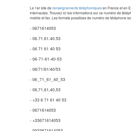
Le 1er site de
renseignements téléphoniques
en France et en Eu
internautes. Trouvez ici les informations sur ce numéro de télép
mobile et fax. Les formats possibles de numéro de téléphone son
- 0671614053
- 06.71.61.40.53
- 06 71 61 40 53
- 06-71-61-40-53
- 06/71/61/40/53
- 06_71_61_40_53
- 06,71,61,40,53
- +33 6 71 61 40 53
- 0671614053
- +33671614053
- 0033671614053