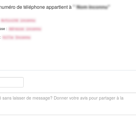
numéro de téléphone appartient à
" Nom inconnu"
Activité inconnu
sse :
Adresse inconnu
 :
Ville Inconnu