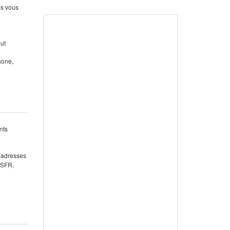
us vous
out
hone,
nts
 (adresses
 SFR,