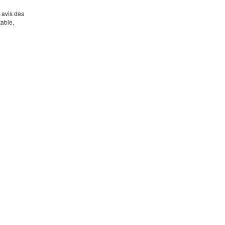
s avis des
table,