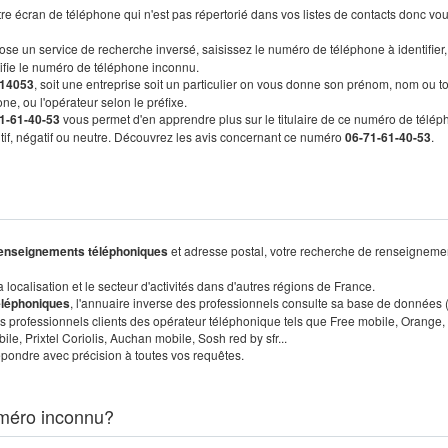
re écran de téléphone qui n'est pas répertorié dans vos listes de contacts donc vo
ose un service de recherche inversé, saisissez le numéro de téléphone à identifier,
tifie le numéro de téléphone inconnu.
14053
, soit une entreprise soit un particulier on vous donne son prénom, nom ou t
ne, ou l'opérateur selon le préfixe.
1-61-40-53
vous permet d'en apprendre plus sur le titulaire de ce numéro de télép
sitif, négatif ou neutre. Découvrez les avis concernant ce numéro
06-71-61-40-53
.
enseignements téléphoniques
et adresse postal, votre recherche de renseigneme
localisation et le secteur d'activités dans d'autres régions de France.
éléphoniques
, l'annuaire inverse des professionnels consulte sa base de données
s professionnels clients des opérateur téléphonique tels que Free mobile, Orange,
, Prixtel Coriolis, Auchan mobile, Sosh red by sfr...
pondre avec précision à toutes vos requêtes.
méro inconnu?