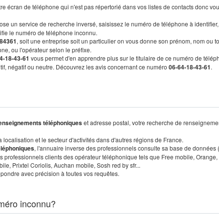
re écran de téléphone qui n'est pas répertorié dans vos listes de contacts donc vo
ose un service de recherche inversé, saisissez le numéro de téléphone à identifier,
tifie le numéro de téléphone inconnu.
84361
, soit une entreprise soit un particulier on vous donne son prénom, nom ou t
ne, ou l'opérateur selon le préfixe.
4-18-43-61
vous permet d'en apprendre plus sur le titulaire de ce numéro de télép
sitif, négatif ou neutre. Découvrez les avis concernant ce numéro
06-64-18-43-61
.
enseignements téléphoniques
et adresse postal, votre recherche de renseigneme
localisation et le secteur d'activités dans d'autres régions de France.
éléphoniques
, l'annuaire inverse des professionnels consulte sa base de données
s professionnels clients des opérateur téléphonique tels que Free mobile, Orange,
, Prixtel Coriolis, Auchan mobile, Sosh red by sfr...
pondre avec précision à toutes vos requêtes.
méro inconnu?