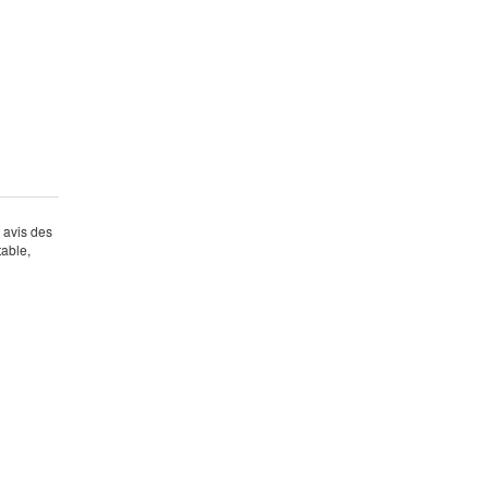
s avis des
table,