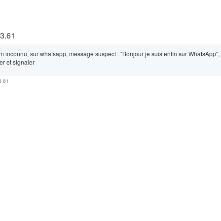
43.61
inconnu, sur whatsapp, message suspect : "Bonjour je suis enfin sur WhatsApp",
r et signaler
3 61