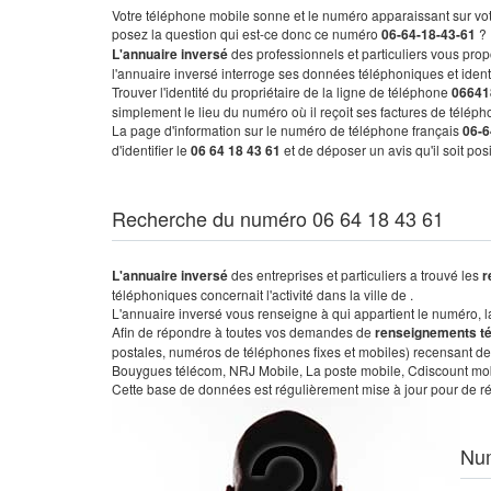
Votre téléphone mobile sonne et le numéro apparaissant sur vot
posez la question qui est-ce donc ce numéro
06-64-18-43-61
?
L'annuaire inversé
des professionnels et particuliers vous prop
l'annuaire inversé interroge ses données téléphoniques et iden
Trouver l'identité du propriétaire de la ligne de téléphone
06641
simplement le lieu du numéro où il reçoit ses factures de télépho
La page d'information sur le numéro de téléphone français
06-6
d'identifier le
06 64 18 43 61
et de déposer un avis qu'il soit po
Recherche du numéro 06 64 18 43 61
L'annuaire inversé
des entreprises et particuliers a trouvé les
r
téléphoniques concernait l'activité dans la ville de .
L'annuaire inversé vous renseigne à qui appartient le numéro, la 
Afin de répondre à toutes vos demandes de
renseignements t
postales, numéros de téléphones fixes et mobiles) recensant de
Bouygues télécom, NRJ Mobile, La poste mobile, Cdiscount mobile
Cette base de données est régulièrement mise à jour pour de ré
Nu