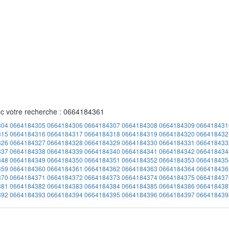
ec votre recherche : 0664184361
304
0664184305
0664184306
0664184307
0664184308
0664184309
066418431
315
0664184316
0664184317
0664184318
0664184319
0664184320
066418432
326
0664184327
0664184328
0664184329
0664184330
0664184331
066418433
337
0664184338
0664184339
0664184340
0664184341
0664184342
066418434
348
0664184349
0664184350
0664184351
0664184352
0664184353
066418435
359
0664184360
0664184361
0664184362
0664184363
0664184364
066418436
370
0664184371
0664184372
0664184373
0664184374
0664184375
066418437
381
0664184382
0664184383
0664184384
0664184385
0664184386
066418438
392
0664184393
0664184394
0664184395
0664184396
0664184397
066418439