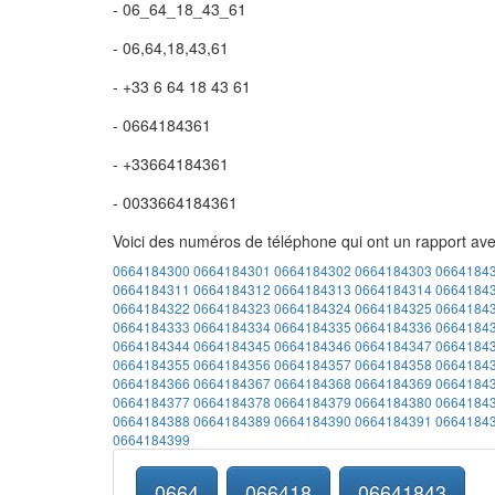
- 06_64_18_43_61
- 06,64,18,43,61
- +33 6 64 18 43 61
- 0664184361
- +33664184361
- 0033664184361
Voici des numéros de téléphone qui ont un rapport av
0664184300
0664184301
0664184302
0664184303
0664184
0664184311
0664184312
0664184313
0664184314
0664184
0664184322
0664184323
0664184324
0664184325
0664184
0664184333
0664184334
0664184335
0664184336
0664184
0664184344
0664184345
0664184346
0664184347
0664184
0664184355
0664184356
0664184357
0664184358
0664184
0664184366
0664184367
0664184368
0664184369
0664184
0664184377
0664184378
0664184379
0664184380
0664184
0664184388
0664184389
0664184390
0664184391
0664184
0664184399
0664
066418
06641843