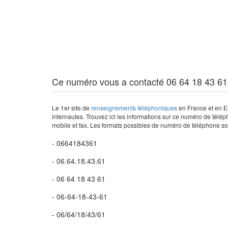
Ce numéro vous a contacté 06 64 18 43 61
Le 1er site de
renseignements téléphoniques
en France et en Eu
internautes. Trouvez ici les informations sur ce numéro de télép
mobile et fax. Les formats possibles de numéro de téléphone son
- 0664184361
- 06.64.18.43.61
- 06 64 18 43 61
- 06-64-18-43-61
- 06/64/18/43/61