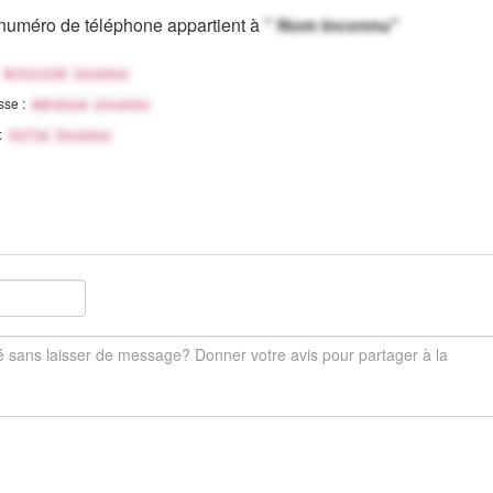
numéro de téléphone appartient à
" Nom inconnu"
Activité inconnu
sse :
Adresse inconnu
 :
Ville Inconnu