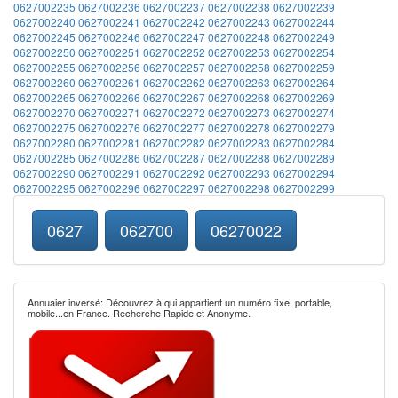
0627002235
0627002236
0627002237
0627002238
0627002239
0627002240
0627002241
0627002242
0627002243
0627002244
0627002245
0627002246
0627002247
0627002248
0627002249
0627002250
0627002251
0627002252
0627002253
0627002254
0627002255
0627002256
0627002257
0627002258
0627002259
0627002260
0627002261
0627002262
0627002263
0627002264
0627002265
0627002266
0627002267
0627002268
0627002269
0627002270
0627002271
0627002272
0627002273
0627002274
0627002275
0627002276
0627002277
0627002278
0627002279
0627002280
0627002281
0627002282
0627002283
0627002284
0627002285
0627002286
0627002287
0627002288
0627002289
0627002290
0627002291
0627002292
0627002293
0627002294
0627002295
0627002296
0627002297
0627002298
0627002299
0627
062700
06270022
Annuaier inversé: Découvrez à qui appartient un numéro fixe, portable,
mobile...en France. Recherche Rapide et Anonyme.