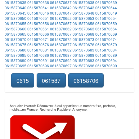
0615870635
0615870636
0615870637
0615870638
0615870639
0615870640
0615870641
0615870642
0615870643
0615870644
0615870645
0615870646
0615870647
0615870648
0615870649
0615870650
0615870651
0615870652
0615870653
0615870654
0615870655
0615870656
0615870657
0615870658
0615870659
0615870660
0615870661
0615870662
0615870663
0615870664
0615870665
0615870666
0615870667
0615870668
0615870669
0615870670
0615870671
0615870672
0615870673
0615870674
0615870675
0615870676
0615870677
0615870678
0615870679
0615870680
0615870681
0615870682
0615870683
0615870684
0615870685
0615870686
0615870687
0615870688
0615870689
0615870690
0615870691
0615870692
0615870693
0615870694
0615870695
0615870696
0615870697
0615870698
0615870699
0615
061587
06158706
Annuaier inversé: Découvrez à qui appartient un numéro fixe, portable,
mobile...en France. Recherche Rapide et Anonyme.