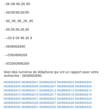
- 06-08-96-26-90
- 06/08/96/26/90
- 06_08_96_26_90
- 06,08,96,26,90
- +33 6 08 96 26 9
- 0608962690
- +3360896269
- 003360896269
Voici des numéros de téléphone qui ont un rapport avec votre
recherche : 0608962690
0608962600
0608962601
0608962602
0608962603
0608962604
0608962605
0608962606
0608962607
0608962608
0608962609
0608962610
0608962611
0608962612
0608962613
0608962614
0608962615
0608962616
0608962617
0608962618
0608962619
0608962620
0608962621
0608962622
0608962623
0608962624
0608962625
0608962626
0608962627
0608962628
0608962629
0608962630
0608962631
0608962632
0608962633
0608962634