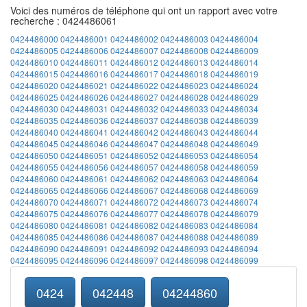
Voici des numéros de téléphone qui ont un rapport avec votre
recherche : 0424486061
0424486000
0424486001
0424486002
0424486003
0424486004
0424486005
0424486006
0424486007
0424486008
0424486009
0424486010
0424486011
0424486012
0424486013
0424486014
0424486015
0424486016
0424486017
0424486018
0424486019
0424486020
0424486021
0424486022
0424486023
0424486024
0424486025
0424486026
0424486027
0424486028
0424486029
0424486030
0424486031
0424486032
0424486033
0424486034
0424486035
0424486036
0424486037
0424486038
0424486039
0424486040
0424486041
0424486042
0424486043
0424486044
0424486045
0424486046
0424486047
0424486048
0424486049
0424486050
0424486051
0424486052
0424486053
0424486054
0424486055
0424486056
0424486057
0424486058
0424486059
0424486060
0424486061
0424486062
0424486063
0424486064
0424486065
0424486066
0424486067
0424486068
0424486069
0424486070
0424486071
0424486072
0424486073
0424486074
0424486075
0424486076
0424486077
0424486078
0424486079
0424486080
0424486081
0424486082
0424486083
0424486084
0424486085
0424486086
0424486087
0424486088
0424486089
0424486090
0424486091
0424486092
0424486093
0424486094
0424486095
0424486096
0424486097
0424486098
0424486099
0424
042448
04244860