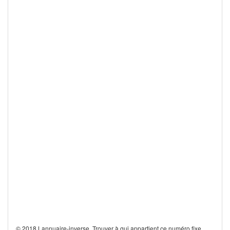
© 2018 Lannuaire-inverse. Trouver à qui appartient ce numéro fixe,