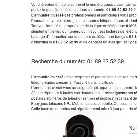
Votre téléphone mobile sonne et le numéro apparaissant sur vot
posez la question qui est-ce donc ce numéro
01-89-62-52-39
?
L'annuaire inversé
des professionnels et particuliers vous prop
l'annuaire inversé interroge ses données téléphoniques et iden
Trouver l'identité du propriétaire de la ligne de téléphone
01896
simplement le lieu du numéro où il reçoit ses factures de télépho
La page d'information sur le numéro de téléphone français
01-8
d'identifier le
01 89 62 52 39
et de déposer un avis qu'il soit po
Recherche du numéro 01 89 62 52 39
L'annuaire inversé
des entreprises et particuliers a trouvé les
r
téléphoniques concernait l'activité dans la ville de .
L'annuaire inversé vous renseigne à qui appartient le numéro, la 
Afin de répondre à toutes vos demandes de
renseignements t
postales, numéros de téléphones fixes et mobiles) recensant de
Bouygues télécom, NRJ Mobile, La poste mobile, Cdiscount mobile
Cette base de données est régulièrement mise à jour pour de ré
Nu