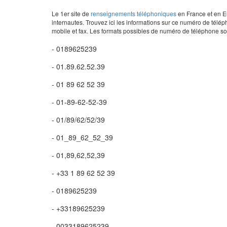
Le 1er site de
renseignements téléphoniques
en France et en Eu
internautes. Trouvez ici les informations sur ce numéro de télép
mobile et fax. Les formats possibles de numéro de téléphone son
- 0189625239
- 01.89.62.52.39
- 01 89 62 52 39
- 01-89-62-52-39
- 01/89/62/52/39
- 01_89_62_52_39
- 01,89,62,52,39
- +33 1 89 62 52 39
- 0189625239
- +33189625239
- 0033189625239