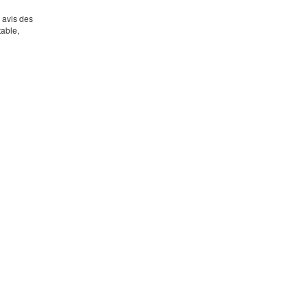
s avis des
table,