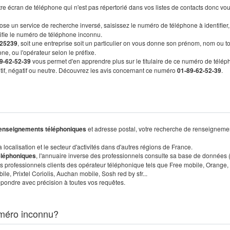
re écran de téléphone qui n'est pas répertorié dans vos listes de contacts donc vo
ose un service de recherche inversé, saisissez le numéro de téléphone à identifier,
tifie le numéro de téléphone inconnu.
25239
, soit une entreprise soit un particulier on vous donne son prénom, nom ou t
ne, ou l'opérateur selon le préfixe.
9-62-52-39
vous permet d'en apprendre plus sur le titulaire de ce numéro de télép
sitif, négatif ou neutre. Découvrez les avis concernant ce numéro
01-89-62-52-39
.
enseignements téléphoniques
et adresse postal, votre recherche de renseigneme
localisation et le secteur d'activités dans d'autres régions de France.
éléphoniques
, l'annuaire inverse des professionnels consulte sa base de données
s professionnels clients des opérateur téléphonique tels que Free mobile, Orange,
, Prixtel Coriolis, Auchan mobile, Sosh red by sfr...
pondre avec précision à toutes vos requêtes.
méro inconnu?