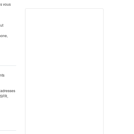
us vous
out
hone,
nts
 (adresses
 SFR,