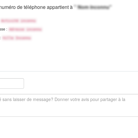
numéro de téléphone appartient à
" Nom inconnu"
Activité inconnu
sse :
Adresse inconnu
 :
Ville Inconnu