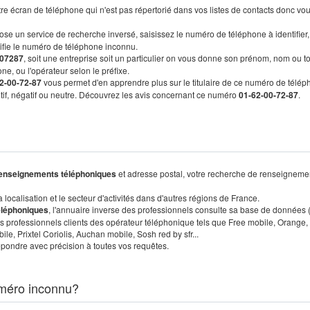
re écran de téléphone qui n'est pas répertorié dans vos listes de contacts donc vo
ose un service de recherche inversé, saisissez le numéro de téléphone à identifier,
tifie le numéro de téléphone inconnu.
07287
, soit une entreprise soit un particulier on vous donne son prénom, nom ou t
ne, ou l'opérateur selon le préfixe.
2-00-72-87
vous permet d'en apprendre plus sur le titulaire de ce numéro de télép
sitif, négatif ou neutre. Découvrez les avis concernant ce numéro
01-62-00-72-87
.
enseignements téléphoniques
et adresse postal, votre recherche de renseigneme
localisation et le secteur d'activités dans d'autres régions de France.
éléphoniques
, l'annuaire inverse des professionnels consulte sa base de données
s professionnels clients des opérateur téléphonique tels que Free mobile, Orange,
, Prixtel Coriolis, Auchan mobile, Sosh red by sfr...
pondre avec précision à toutes vos requêtes.
méro inconnu?