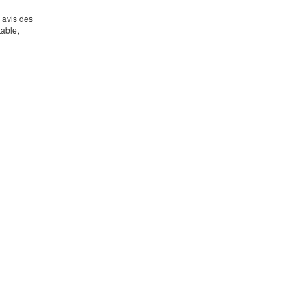
s avis des
table,