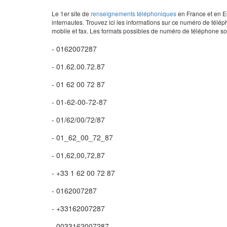
Le 1er site de
renseignements téléphoniques
en France et en Eu
internautes. Trouvez ici les informations sur ce numéro de télép
mobile et fax. Les formats possibles de numéro de téléphone son
- 0162007287
- 01.62.00.72.87
- 01 62 00 72 87
- 01-62-00-72-87
- 01/62/00/72/87
- 01_62_00_72_87
- 01,62,00,72,87
- +33 1 62 00 72 87
- 0162007287
- +33162007287
- 0033162007287