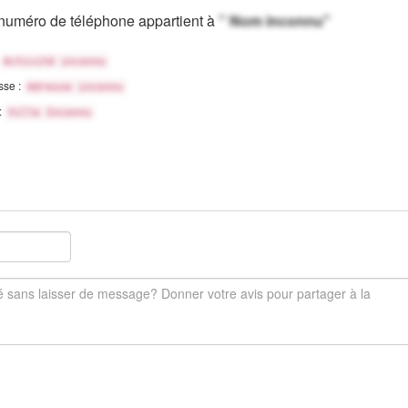
numéro de téléphone appartient à
" Nom inconnu"
Activité inconnu
sse :
Adresse inconnu
 :
Ville Inconnu