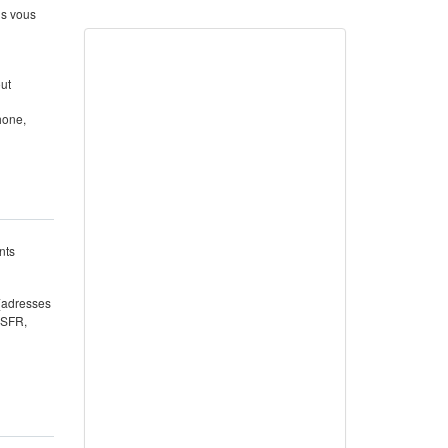
us vous
out
hone,
nts
 (adresses
 SFR,