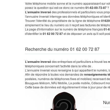
Votre téléphone mobile sonne et le numéro apparaissant sur vot
posez la question qui est-ce donc ce numéro
01-62-00-72-87
?
L'annuaire inversé
des professionnels et particuliers vous prop
l'annuaire inversé interroge ses données téléphoniques et iden
Trouver l'identité du propriétaire de la ligne de téléphone
01620
simplement le lieu du numéro où il reçoit ses factures de télépho
La page d'information sur le numéro de téléphone français
01-6
d'identifier le
01 62 00 72 87
et de déposer un avis qu'il soit po
Recherche du numéro 01 62 00 72 87
L'annuaire inversé
des entreprises et particuliers a trouvé les
r
téléphoniques concernait l'activité dans la ville de .
L'annuaire inversé vous renseigne à qui appartient le numéro, la 
Afin de répondre à toutes vos demandes de
renseignements t
postales, numéros de téléphones fixes et mobiles) recensant de
Bouygues télécom, NRJ Mobile, La poste mobile, Cdiscount mobile
Cette base de données est régulièrement mise à jour pour de ré
Nu