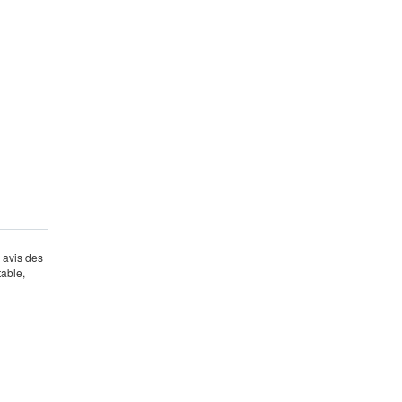
s avis des
table,