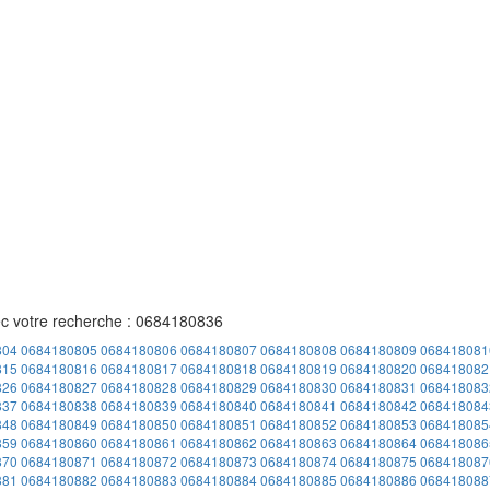
ec votre recherche : 0684180836
804
0684180805
0684180806
0684180807
0684180808
0684180809
068418081
815
0684180816
0684180817
0684180818
0684180819
0684180820
068418082
826
0684180827
0684180828
0684180829
0684180830
0684180831
068418083
837
0684180838
0684180839
0684180840
0684180841
0684180842
068418084
848
0684180849
0684180850
0684180851
0684180852
0684180853
068418085
859
0684180860
0684180861
0684180862
0684180863
0684180864
068418086
870
0684180871
0684180872
0684180873
0684180874
0684180875
068418087
881
0684180882
0684180883
0684180884
0684180885
0684180886
068418088