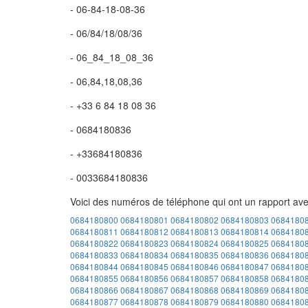
- 06-84-18-08-36
- 06/84/18/08/36
- 06_84_18_08_36
- 06,84,18,08,36
- +33 6 84 18 08 36
- 0684180836
- +33684180836
- 0033684180836
Voici des numéros de téléphone qui ont un rapport av
0684180800
0684180801
0684180802
0684180803
0684180
0684180811
0684180812
0684180813
0684180814
0684180
0684180822
0684180823
0684180824
0684180825
0684180
0684180833
0684180834
0684180835
0684180836
0684180
0684180844
0684180845
0684180846
0684180847
0684180
0684180855
0684180856
0684180857
0684180858
0684180
0684180866
0684180867
0684180868
0684180869
0684180
0684180877
0684180878
0684180879
0684180880
0684180