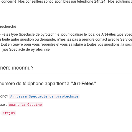
e concerné. Nos conseillers sont disponibles par téléphone 24h/24 : Nos solutions 
e recherché
-Fêtes type Spectacle de pyrotechnie, pour localiser le local de Art-Fêtes type Spe
 toute autre question ou demande, n’hésitez pas à prendre contact avec le Service
 tout en œuvre pour vous répondre et vous satisfaire à toutes vos questions. la soci
s type Spectacle de pyrotechnie
méro inconnu?
numéro de téléphone appartient à
"Art-Fêtes"
donc?
Annuaire Spectacle de pyrotechnie
sse :
quart la Gaudine
 :
Fréjus