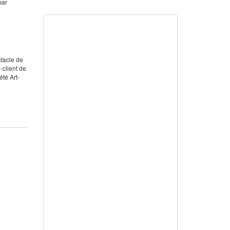
par
ctacle de
-client de
été Art-