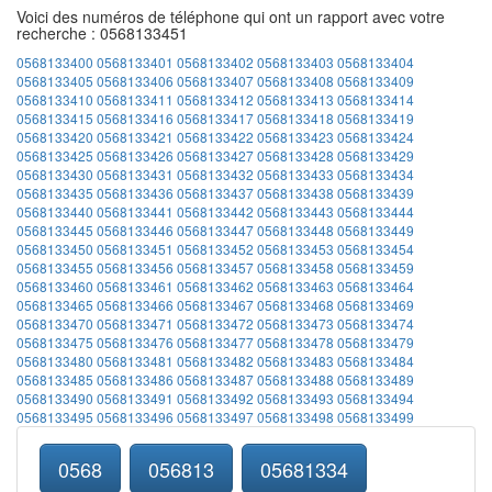
Voici des numéros de téléphone qui ont un rapport avec votre
recherche : 0568133451
0568133400
0568133401
0568133402
0568133403
0568133404
0568133405
0568133406
0568133407
0568133408
0568133409
0568133410
0568133411
0568133412
0568133413
0568133414
0568133415
0568133416
0568133417
0568133418
0568133419
0568133420
0568133421
0568133422
0568133423
0568133424
0568133425
0568133426
0568133427
0568133428
0568133429
0568133430
0568133431
0568133432
0568133433
0568133434
0568133435
0568133436
0568133437
0568133438
0568133439
0568133440
0568133441
0568133442
0568133443
0568133444
0568133445
0568133446
0568133447
0568133448
0568133449
0568133450
0568133451
0568133452
0568133453
0568133454
0568133455
0568133456
0568133457
0568133458
0568133459
0568133460
0568133461
0568133462
0568133463
0568133464
0568133465
0568133466
0568133467
0568133468
0568133469
0568133470
0568133471
0568133472
0568133473
0568133474
0568133475
0568133476
0568133477
0568133478
0568133479
0568133480
0568133481
0568133482
0568133483
0568133484
0568133485
0568133486
0568133487
0568133488
0568133489
0568133490
0568133491
0568133492
0568133493
0568133494
0568133495
0568133496
0568133497
0568133498
0568133499
0568
056813
05681334