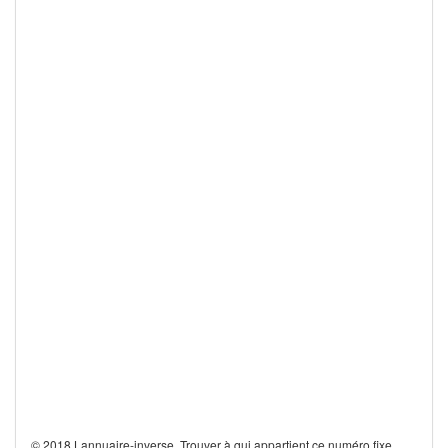
© 2018 Lannuaire-inverse. Trouver à qui appartient ce numéro fixe,