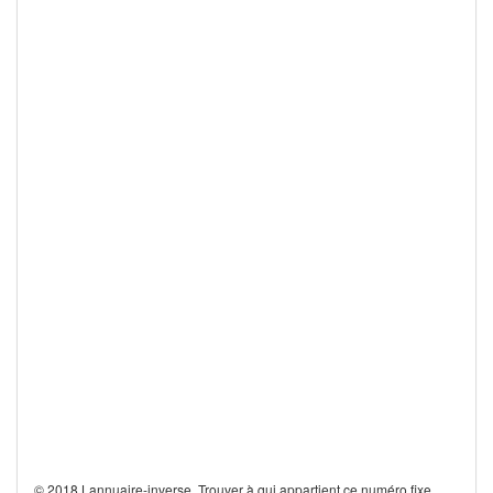
© 2018 Lannuaire-inverse. Trouver à qui appartient ce numéro fixe,